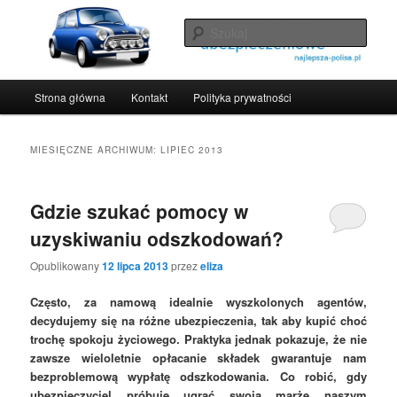
Blog opisujący różne oferty ubezpieczeniowe
Szuka
Najlepsze polisy ubezpieczeniowe
Menu
Strona główna
Kontakt
Polityka prywatności
Przeskocz
Przeskocz
główne
do
do
MIESIĘCZNE ARCHIWUM:
LIPIEC 2013
tekstu
widgetów
Gdzie szukać pomocy w
uzyskiwaniu odszkodowań?
Opublikowany
12 lipca 2013
przez
eliza
Często, za namową idealnie wyszkolonych agentów,
decydujemy się na różne ubezpieczenia, tak aby kupić choć
trochę spokoju życiowego. Praktyka jednak pokazuje, że nie
zawsze wieloletnie opłacanie składek gwarantuje nam
bezproblemową wypłatę odszkodowania. Co robić, gdy
ubezpieczyciel próbuje ugrać swoją marżę naszym